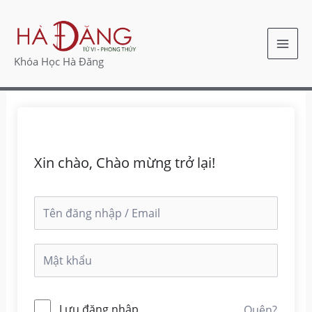
Nhảy
MAI
tới
ME
nội
Khóa Học Hà Đăng
dung
Xin chào, Chào mừng trở lại!
Lưu đăng nhập
Quên?