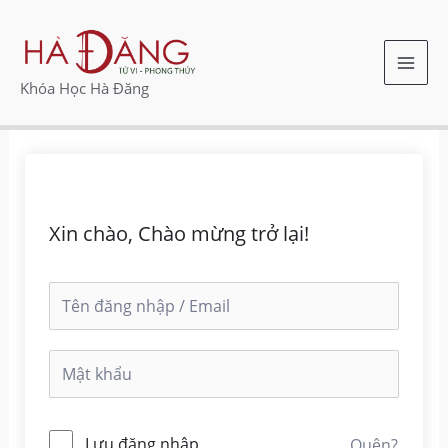
Nhảy
MAI
tới
ME
nội
Khóa Học Hà Đăng
dung
Xin chào, Chào mừng trở lại!
Lưu đăng nhập
Quên?