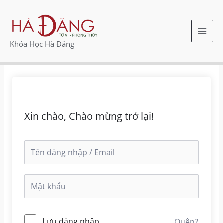
Nhảy
MAI
tới
ME
nội
Khóa Học Hà Đăng
dung
Xin chào, Chào mừng trở lại!
Lưu đăng nhập
Quên?