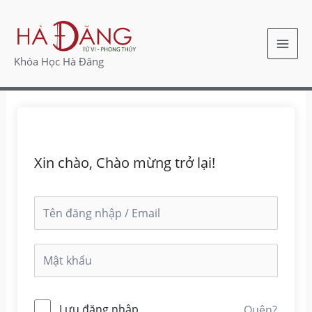
Nhảy
MAI
tới
ME
nội
Khóa Học Hà Đăng
dung
Xin chào, Chào mừng trở lại!
Lưu đăng nhập
Quên?