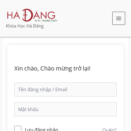
Nhảy
MAI
tới
ME
nội
Khóa Học Hà Đăng
dung
Xin chào, Chào mừng trở lại!
Lưu đăng nhập
Quên?