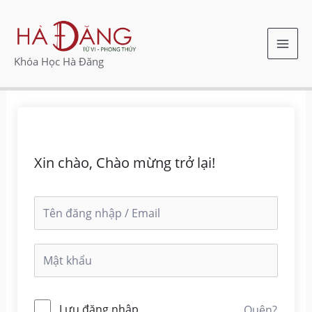
Nhảy
MAI
tới
ME
nội
Khóa Học Hà Đăng
dung
Xin chào, Chào mừng trở lại!
Lưu đăng nhập
Quên?