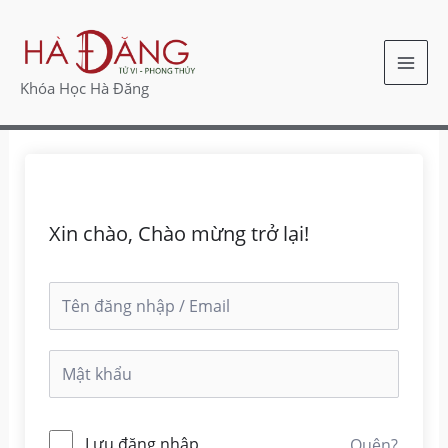
Nhảy
MAI
tới
ME
nội
Khóa Học Hà Đăng
dung
Xin chào, Chào mừng trở lại!
Lưu đăng nhập
Quên?