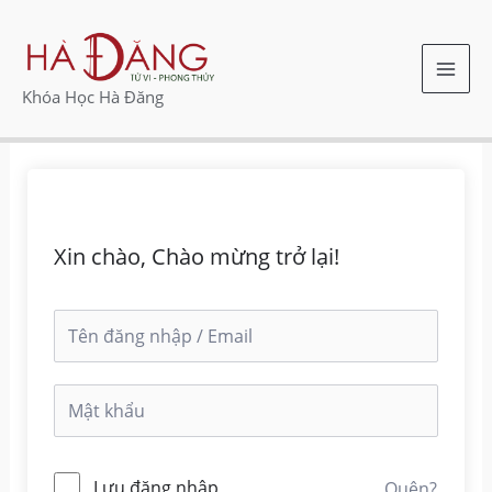
Nhảy
MAI
tới
ME
nội
Khóa Học Hà Đăng
dung
Xin chào, Chào mừng trở lại!
Lưu đăng nhập
Quên?