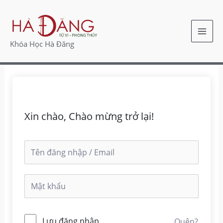
Nhảy
MAI
tới
ME
nội
Khóa Học Hà Đăng
dung
Xin chào, Chào mừng trở lại!
Lưu đăng nhập
Quên?