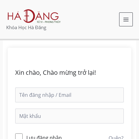
Nhảy
MAI
tới
ME
nội
Khóa Học Hà Đăng
dung
Xin chào, Chào mừng trở lại!
Lưu đăng nhập
Quên?