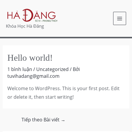
Nhảy
Điều
MAI
tới
hướng
ME
nội
bài
Khóa Học Hà Đăng
dung
viết
Hello world!
1 bình luận
/
Uncategorized
/ Bởi
tuvihadang@gmail.com
Welcome to WordPress. This is your first post. Edit
or delete it, then start writing!
Tiếp theo Bài viết
→